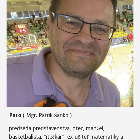
Paťo
( Mgr. Patrik Šanko )
predseda predstavenstva, otec, manžel,
basketbalista, "ítečkár", ex-učiteľ matematiky a