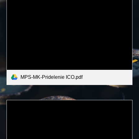
MPS-MK-Pridelenie ICO.pdf