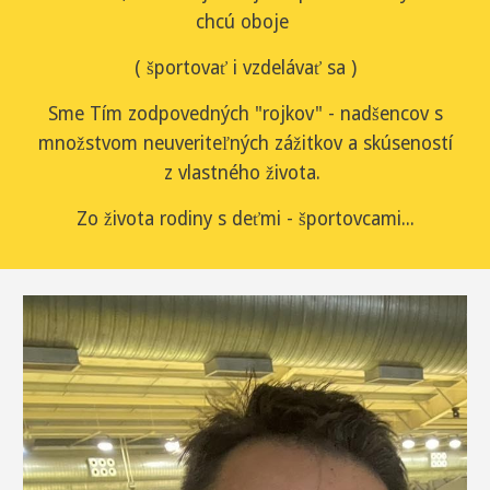
chcú oboje
( športovať i vzdelávať sa )
Sme Tím zodpovedných "rojkov" - nadšencov s
množstvom neuveriteľných zážitkov a skúseností
z vlastného života.
Zo života rodiny s deťmi - športovcami...