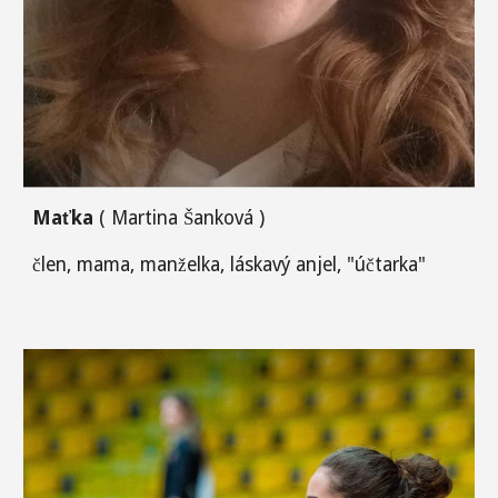
Maťka
( Martina Šanková )
člen, mama, manželka, láskavý anjel, "účtarka"