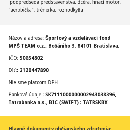
podpredseda predstavenstva, dcéra, hnací motor,
"aerobička", trénerka, rozhodkyňa
Názov a adresa:
Športový a vzdelávací fond
MPŠ TEAM o.z., Bošániho 3, 84101 Bratislava
,
IČO:
50654802
DIČ
: 2120447890
Nie sme platcom DPH
Bankové údaje :
SK7111000000002943038396,
Tatrabanka a.s., BIC (SWIFT) : TATRSKBX
Hlavné dokumenty občianskeho združenia: