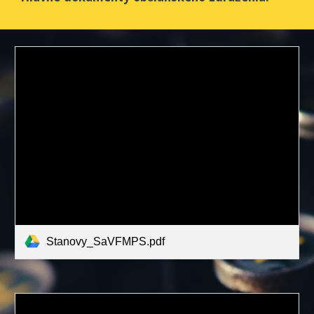
Stanovy_SaVFMPS.pdf