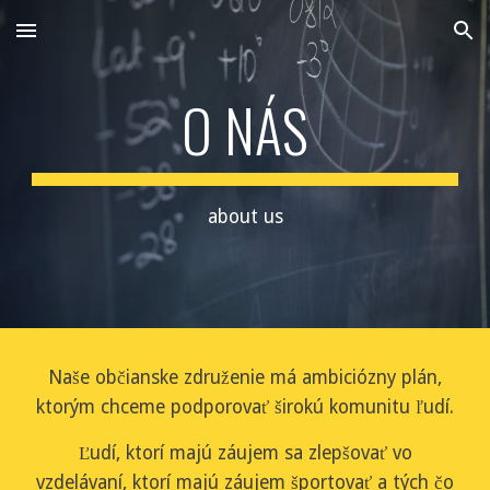
Skip to main content
Skip to navigation
O NÁS
about us
Naše občianske združenie má ambiciózny plán,
ktorým chceme podporovať širokú komunitu ľudí.
Ľudí, ktorí majú záujem sa zlepšovať vo
vzdelávaní, ktorí majú záujem športovať a tých čo